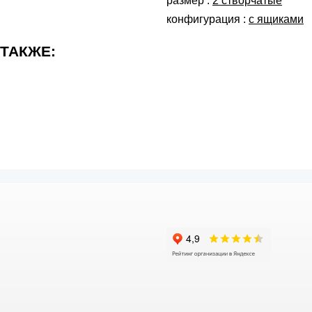
размер :
2 створчатые
конфигурация :
с ящиками
 ТАКЖЕ: