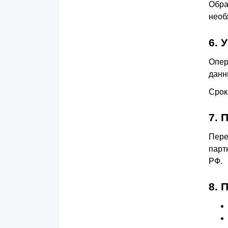
Обра
необ
6.
Опер
данн
Срок
7.
Пере
парт
РФ.
8.