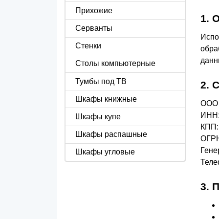
Прихожие
1.
Серванты
Испо
Стенки
обра
данн
Столы компьютерные
Тумбы под ТВ
2.
Шкафы книжные
ООО
ИНН:
Шкафы купе
КПП:
Шкафы распашные
ОГРН
Гене
Шкафы угловые
Теле
3.