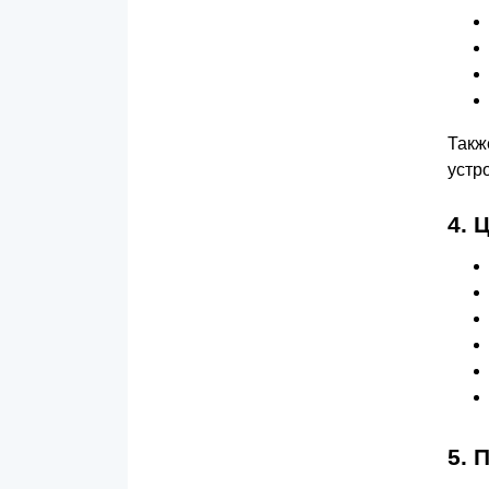
Такж
устр
4.
5.