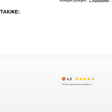
конфигурация :
с ящиками
,
 ТАКЖЕ: