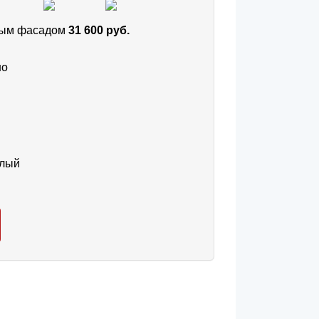
тным фасадом
31 600 руб.
но
тлый