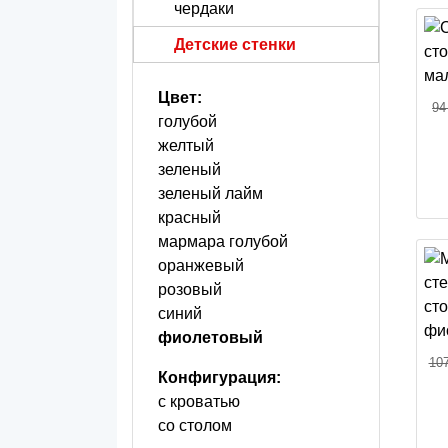
чердаки
Детские стенки
Цвет:
94
голубой
желтый
зеленый
зеленый лайм
красный
мармара голубой
оранжевый
розовый
синий
фиолетовый
107
Конфигурация:
с кроватью
со столом