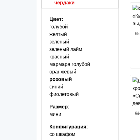
чердаки
Цвет:
голубой
65
желтый
зеленый
зеленый лайм
красный
мармара голубой
оранжевый
розовый
синий
фиолетовый
Размер:
91
мини
Конфигурация:
со шкафом