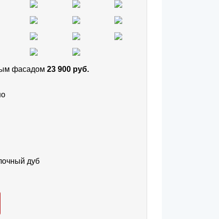
тным фасадом
23 900 руб.
но
лочный дуб