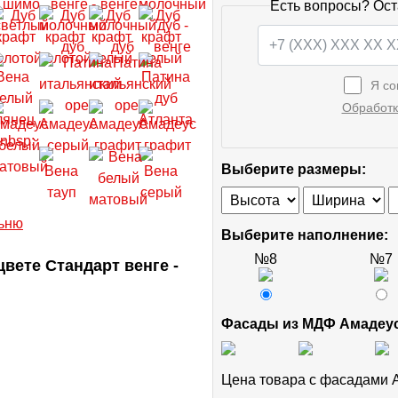
Есть вопросы? Ост
Я со
Обработк
Выберите размеры:
Выберите наполнение:
№8
№7
вете Стандарт венге -
Фасады из МДФ Амадеу
Цена товара с фасадами