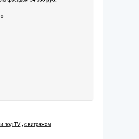
но
ки под TV
,
с витражом