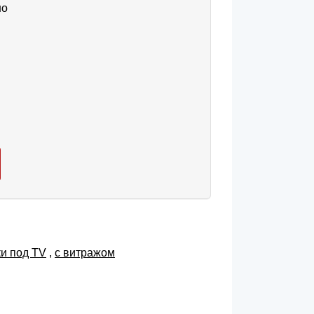
но
ки под TV
,
с витражом