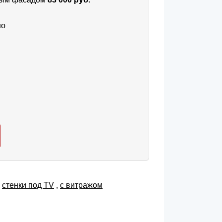
но
,
cтенки под TV
,
с витражом