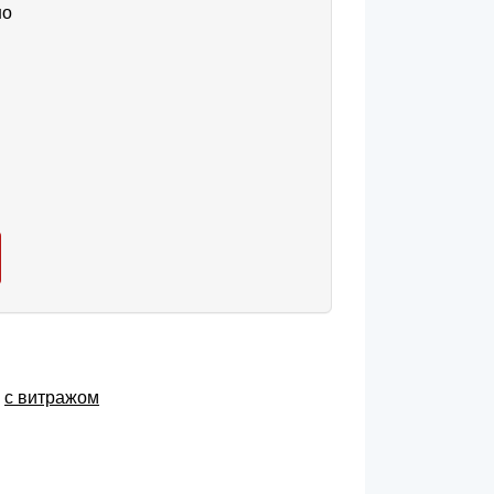
но
,
с витражом